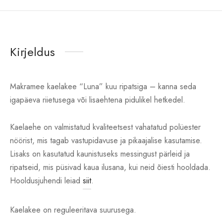
Kirjeldus
Makramee kaelakee “Luna” kuu ripatsiga – kanna seda
igapäeva riietusega või lisaehtena pidulikel hetkedel.
Kaelaehe on valmistatud kvaliteetsest vahatatud polüester
nöörist, mis tagab vastupidavuse ja pikaajalise kasutamise.
Lisaks on kasutatud kaunistuseks messingust pärleid ja
ripatseid, mis püsivad kaua ilusana, kui neid õiesti hooldada.
Hooldusjuhendi leiad
siit
.
Kaelakee on reguleeritava suurusega.