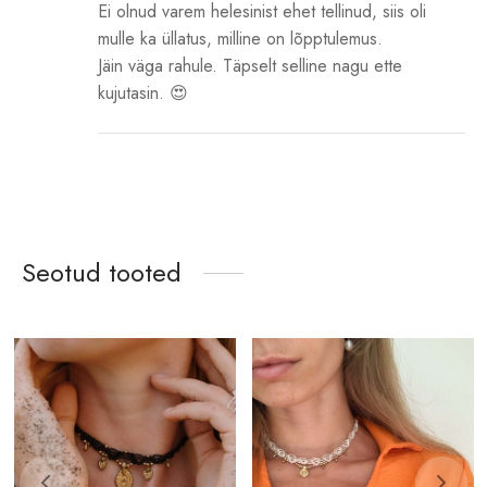
Ei olnud varem helesinist ehet tellinud, siis oli
mulle ka üllatus, milline on lõpptulemus.
Jäin väga rahule. Täpselt selline nagu ette
kujutasin. 😍
Seotud tooted