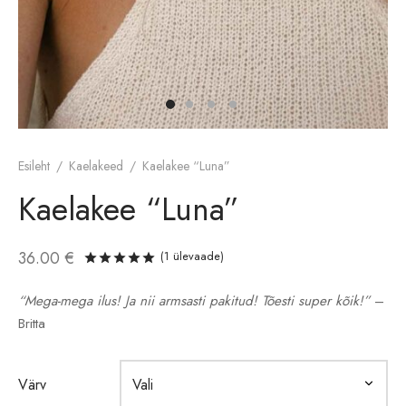
etid
Esileht
/
Kaelakeed
/
Kaelakee “Luna”
Kaelakee “Luna”
36.00
€
(
1
ülevaade)
Hinnatud
/5
1
kliendi hinnangu põhjal
“Mega-mega ilus! Ja nii armsasti pakitud! Tõesti super kõik!”
–
Britta
Värv