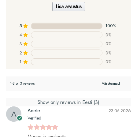
Lisa arvustus
5
100%
4
0%
3
0%
2
0%
1
0%
1-3 of 3 reviews
Show only reviews in Eesti (3)
Anete
23.05.2026
Verified
Mugav ja imeline✨