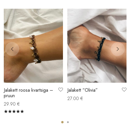
Jalakett roosa kvartsiga –
Jalakett “Olivia”
pruun
27.00
€
29.90
€
Hinnanguga
/ 5