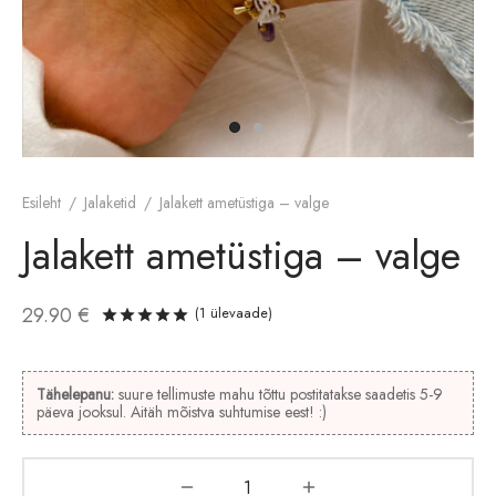
etid
Esileht
/
Jalaketid
/
Jalakett ametüstiga – valge
Jalakett ametüstiga – valge
29.90
€
(
1
ülevaade)
Hinnatud
/5
1
kliendi hinnangu põhjal
Tähelepanu:
suure tellimuste mahu tõttu postitatakse saadetis 5-9
päeva jooksul. Aitäh mõistva suhtumise eest! :)