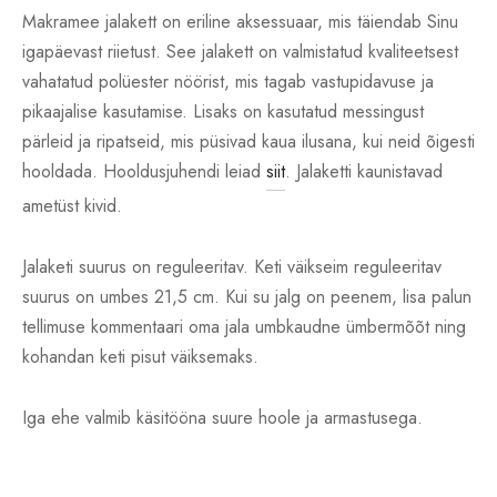
Makramee jalakett on eriline aksessuaar, mis täiendab Sinu
igapäevast riietust. See jalakett on valmistatud kvaliteetsest
vahatatud polüester nöörist, mis tagab vastupidavuse ja
pikaajalise kasutamise. Lisaks on kasutatud messingust
pärleid ja ripatseid, mis püsivad kaua ilusana, kui neid õigesti
hooldada. Hooldusjuhendi leiad
siit
. Jalaketti kaunistavad
ametüst kivid.
Jalaketi suurus on reguleeritav. Keti väikseim reguleeritav
suurus on umbes 21,5 cm. Kui su jalg on peenem, lisa palun
tellimuse kommentaari oma jala umbkaudne ümbermõõt ning
kohandan keti pisut väiksemaks.
Iga ehe valmib käsitööna suure hoole ja armastusega.