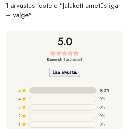
1 arvustus tootele
Jalakett ametüstiga
– valge
5.0
Baseerub 1 arvustusel
Lisa arvustus
5
100%
4
0%
3
0%
2
0%
1
0%